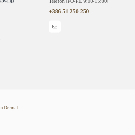
slovanja
Telefon [PO-PE, 9:00-15:00]
+386 51 250 250
i
io Dermal