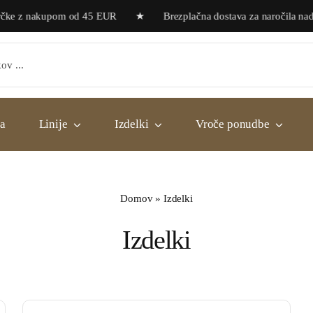
orčke z nakupom od 45 EUR ★ Brezplačna dostava za naročila 
a
Linije
Izdelki
Vroče ponudbe
Domov
»
Izdelki
Izdelki