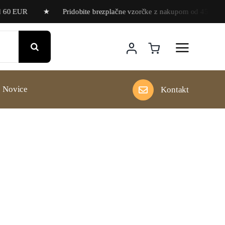
nad 60 EUR ★ Pridobite brezplačne vzorčke z nakupom od 45 E
Novice
Kontakt