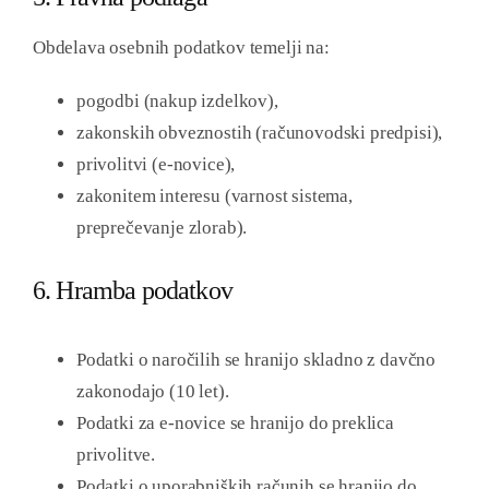
Obdelava osebnih podatkov temelji na:
pogodbi (nakup izdelkov),
zakonskih obveznostih (računovodski predpisi),
privolitvi (e-novice),
zakonitem interesu (varnost sistema,
preprečevanje zlorab).
6. Hramba podatkov
Podatki o naročilih se hranijo skladno z davčno
zakonodajo (10 let).
Podatki za e-novice se hranijo do preklica
privolitve.
Podatki o uporabniških računih se hranijo do