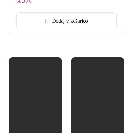
68,00
€
Dodaj v košarico
BIODROGA črpa
Izdelki
navdih iz
BIODROGA so
domačega kraja in
prijazni do kože,
narave, ki jo
trajnostni in brez
obdaja.
kontroverznih
sestavin –
Vsak izdelek
parabenov, PEG-ov,
raziskuje, razvija in
silikonov,