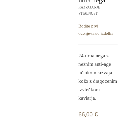
RAZVAJANJE +
VITALNOST
Bodite prvi
ocenjevalec izdelka.
24-urna nega z
nežnim anti-age
učinkom razvaja
kožo z dragocenim
izvlečkom
kaviarja.
66,00
€