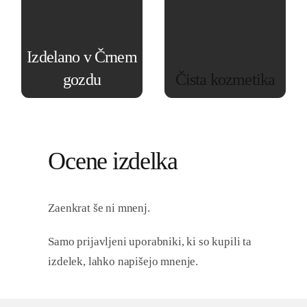
izdeluje v lastnih
mikroplastike itd.
laboratorijih in
proizvodnih
Biodroga se
Izdelano v Črnem
obratih v Baden-
prizadeva za
gozdu
Čista kozmetika
Badnu.
učinkovite formule
z optimalnim
razmerjem
naravnih sestavin.
Ocene izdelka
Zaenkrat še ni mnenj.
Samo prijavljeni uporabniki, ki so kupili ta
izdelek, lahko napišejo mnenje.