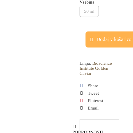
Vsebina:
50 ml
Dodaj v košarico
Golden
Caviar
24-
Linija:
Bioscience
Institute Golden
urna
Caviar
nega
Share
količina
Tweet
Pinterest
Email
PODROBNOSTI