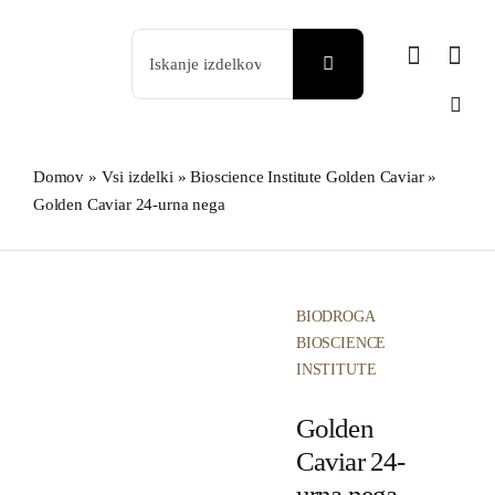
Skip
Search
to
for:
content
Domov
»
Vsi izdelki
»
Bioscience Institute Golden Caviar
»
Golden Caviar 24-urna nega
BIODROGA
BIOSCIENCE
INSTITUTE
Golden
Caviar 24-
urna nega