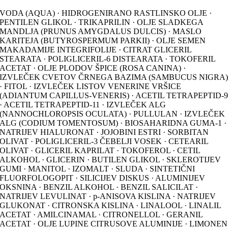
VODA (AQUA) · HIDROGENIRANO RASTLINSKO OLJE ·
PENTILEN GLIKOL · TRIKAPRILIN · OLJE SLADKEGA
MANDLJA (PRUNUS AMYGDALUS DULCIS) · MASLO
KARITEJA (BUTYROSPERMUM PARKII) · OLJE SEMEN
MAKADAMIJE INTEGRIFOLIJE · CITRAT GLICERIL
STEARATA · POLIGLICERIL-6 DISTEARATA · TOKOFERIL
ACETAT · OLJE PLODOV ŠPICE (ROSA CANINA) ·
IZVLEČEK CVETOV ČRNEGA BAZIMA (SAMBUCUS NIGRA
· FITOL · IZVLEČEK LISTOV VENERINE VRŠICE
(ADIANTUM CAPILLUS-VENERIS) · ACETIL TETRAPEPTID-
· ACETIL TETRAPEPTID-11 · IZVLEČEK ALG
(NANNOCHLOROPSIS OCULATA) · PULLULAN · IZVLEČEK
ALG (CODIUM TOMENTOSUM) · BIOSAHARIDNA GUMA-1 ·
NATRIJEV HIALURONAT · JOJOBINI ESTRI · SORBITAN
OLIVAT · POLIGLICERIL-3 ČEBELJI VOSEK · CETEARIL
OLIVAT · GLICERIL KAPRILAT · TOKOFEROL · CETIL
ALKOHOL · GLICERIN · BUTILEN GLIKOL · SKLEROTIJEV
GUMI · MANITOL · IZOMALT · SLUDA · SINTETIČNI
FLUORFOLOGOPIT · SILICIJEV DISKUS · ALUMINIJEV
OKSNINA · BENZIL ALKOHOL · BENZIL SALICILAT ·
NATRIJEV LEVULINAT · p-ANISOVA KISLINA · NATRIJEV
GLUKONAT · CITRONSKA KISLINA · LINALOOL · LINALIL
ACETAT · AMILCINAMAL · CITRONELLOL · GERANIL
ACETAT · OLJE LUPINE CITRUSOVE ALUMINIJE · LIMONEN