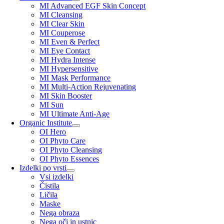
MI Advanced EGF Skin Concept
MI Cleansing
MI Clear Skin
MI Couperose
MI Even & Perfect
MI Eye Contact
MI Hydra Intense
MI Hypersensitive
MI Mask Performance
MI Multi-Action Rejuvenating
MI Skin Booster
MI Sun
MI Ultimate Anti-Age
Organic Institute
OI Hero
OI Phyto Care
OI Phyto Cleansing
OI Phyto Essences
Izdelki po vrsti
Vsi izdelki
Čistila
Ličila
Maske
Nega obraza
Nega oči in ustnic