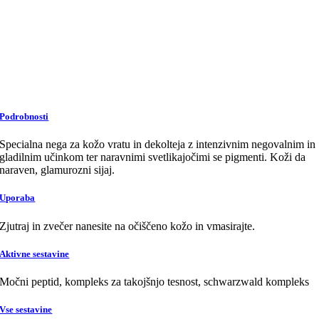
Podrobnosti
Specialna nega za kožo vratu in dekolteja z intenzivnim negovalnim in
gladilnim učinkom ter naravnimi svetlikajočimi se pigmenti. Koži da
naraven, glamurozni sijaj.
Uporaba
Zjutraj in zvečer nanesite na očiščeno kožo in vmasirajte.
Aktivne sestavine
Močni peptid, kompleks za takojšnjo tesnost, schwarzwald kompleks
Vse sestavine