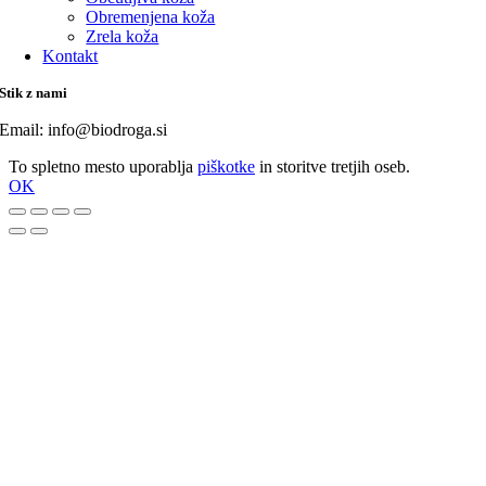
Obremenjena koža
Zrela koža
Kontakt
Stik z nami
Email: info@biodroga.si
To spletno mesto uporablja
piškotke
in storitve tretjih oseb.
OK
Go
to
Top