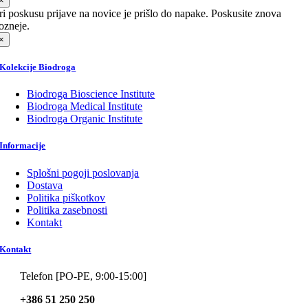
×
ri poskusu prijave na novice je prišlo do napake. Poskusite znova
ozneje.
×
Kolekcije Biodroga
Biodroga Bioscience Institute
Biodroga Medical Institute
Biodroga Organic Institute
Informacije
Splošni pogoji poslovanja
Dostava
Politika piškotkov
Politika zasebnosti
Kontakt
Kontakt
Telefon [PO-PE, 9:00-15:00]
+386 51 250 250