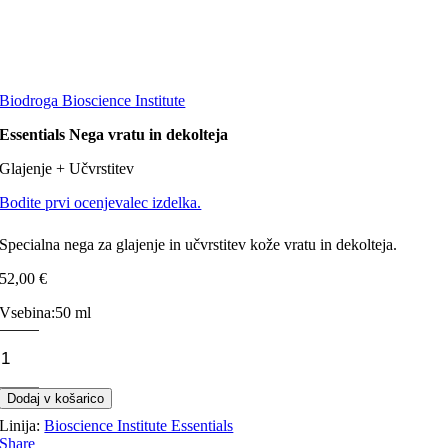
Biodroga Bioscience Institute
Essentials Nega vratu in dekolteja
Glajenje + Učvrstitev
Bodite prvi ocenjevalec izdelka.
Specialna nega za glajenje in učvrstitev kože vratu in dekolteja.
52,00
€
Vsebina:
50 ml
Essentials
Nega
vratu
in
Dodaj v košarico
dekolteja
Linija:
Bioscience Institute Essentials
količina
Share