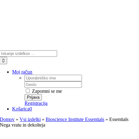
Skip
to
content
Search
for:
Moj račun
Username:
Password:
Zapomni se me
Registracija
Košarica
0
Domov
»
Vsi izdelki
»
Bioscience Institute Essentials
»
Essentials
Nega vratu in dekolteja