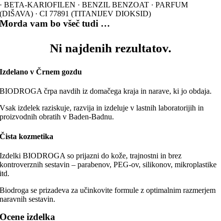
· BETA-KARIOFILEN · BENZIL BENZOAT · PARFUM
(DIŠAVA) · CI 77891 (TITANIJEV DIOKSID)
Morda vam bo všeč tudi …
Ni najdenih rezultatov.
Izdelano v Črnem gozdu
BIODROGA črpa navdih iz domačega kraja in narave, ki jo obdaja.
Vsak izdelek raziskuje, razvija in izdeluje v lastnih laboratorijih in
proizvodnih obratih v Baden-Badnu.
Čista kozmetika
Izdelki BIODROGA so prijazni do kože, trajnostni in brez
kontroverznih sestavin – parabenov, PEG-ov, silikonov, mikroplastike
itd.
Biodroga se prizadeva za učinkovite formule z optimalnim razmerjem
naravnih sestavin.
Ocene izdelka