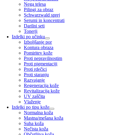
Nega telesa
Pilingi za obraz
Schwarzwald sprej
Serumi in koncentrati
Darilni seti
Tonerji
Izdelki po učinku
Izboljšanje por
Kontura obraza
Pomiritev kože
Proti nepravilnostim
Proti pigmentaciji
Proti rdečici
Proti staranju
Razvajanje
Regeneracija kože
Revitalizacija kože
UV zaščita
Vlaženje
Izdelki po tipu kože
Normalna koža
Mastna/mešana koža
Suha koža
Nečista koža
Občutljiva koža