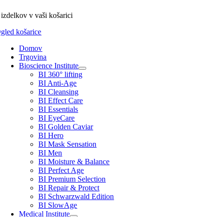
izdelkov
v vaši košarici
gled košarice
Domov
Trgovina
Bioscience Institute
BI 360° lifting
BI Anti-Age
BI Cleansing
BI Effect Care
BI Essentials
BI EyeCare
BI Golden Caviar
BI Hero
BI Mask Sensation
BI Men
BI Moisture & Balance
BI Perfect Age
BI Premium Selection
BI Repair & Protect
BI Schwarzwald Edition
BI SlowAge
Medical Institute