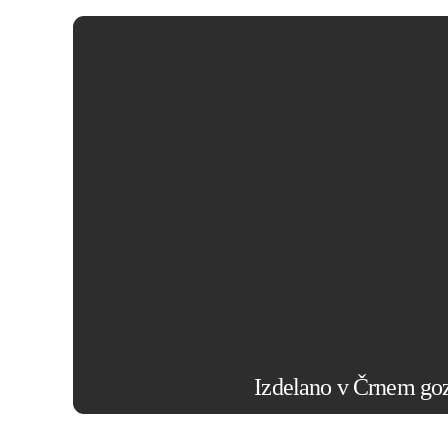
BIODROGA črpa navdih iz domačega kraja in 
Vsak izdelek raziskuje, razvija in izdeluje v l
proizvodnih obratih v Baden-
Izdelano v Črnem go