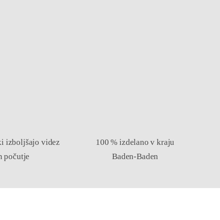
ki izboljšajo videz
100 % izdelano v kraju
n počutje
Baden-Baden