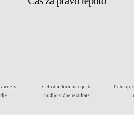
Čas za pravo lepoto
 varne za
Celostne formulacije, ki
Tretmaji, 
olje
nudijo vidne rezultate
i