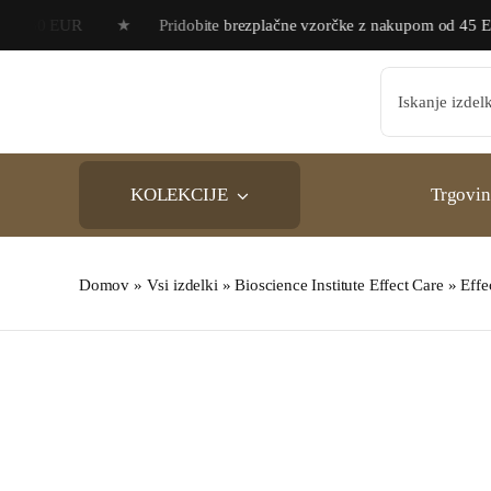
Skip
ad 60 EUR ★ Pridobite brezplačne vzorčke z nakupom od 45 EU
to
content
Search
for:
KOLEKCIJE
Trgovin
Domov
»
Vsi izdelki
»
Bioscience Institute Effect Care
»
Effe