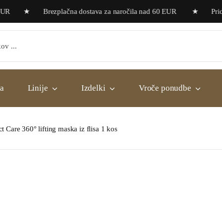
R ★ Brezplačna dostava za naročila nad 60 EUR ★ Pridobite b
a
Linije
Izdelki
Vroče ponudbe
ct Care 360° lifting maska iz flisa 1 kos