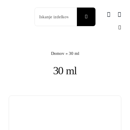
Skip
Search
to
for:
content
Domov
»
30 ml
30 ml